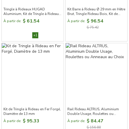
Tringle à Rideaux HUGAD
Kit Barre à Rideau Ø 29 mm en Hêtre
Aluminium, Kit de Tringle à Rideau,
Brut, Tringle Rideau Bois, Kit de
Texture Givrée, Design Silencieux,
Tringle à Rideau, Tringle à Rideau
$ 61.54
$ 96.54
À partir de:
À partir de:
Diamètre 28 mm, Tringle à Rideau
sur Mesure, Double Tringle Rideau
$ 75.42
sur Mesure
Bois
+1
Kit de Tringle à Rideau en Fer Forgé,
Rail Rideau ALTRUS, Aluminium
Diamètre de 13 mm
Double Usage, Roulettes ou
Anneaux au Choix
$ 95.33
$ 84.47
À partir de:
À partir de:
$ 156.88