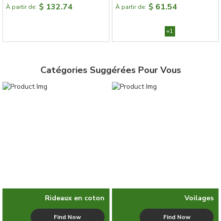
Renforcée
Texture Givrée, Design Silencieux,
$ 132.74
$ 61.54
À partir de:
À partir de:
Diamètre 28 mm, Tringle à Rideau
sur Mesure
+1
Catégories Suggérées Pour Vous
Rideaux en coton
Voilages
Find Now
Find Now