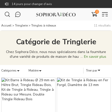
14 jours pour changer d'avis
0
Livraison gratuite dès 59€
TTC : Prix incluant toutes les taxes, dont la TVA.
Accueil
>
Tringlerie
>
Tringles à rideaux
11
résultats
Rejoignez Sophora Déco pour des coupons exclusifs !
Catégorie de Tringlerie
Chez Sophora Déco, nous nous spécialisons dans la fourniture
d'une variété de produits de maison de haute qualité pour
En savoir plus
répondre à vos besoins domestiques. Des rideaux élégants, des
coussins uniques, aux tableaux de décoration caractéristiques,
Catégories
notre gamme de produits est conçue pour porter votre vie à
Matière
Trier par
domicile à de nouveaux sommets. Nos produits ne sont pas
seulement bien conçus, mais aussi de qualité supérieure,
capables de donner à votre maison une personnalité et un
style uniques. Nous nous efforçons de fournir une solution
complète, que vous cherchiez à meubler une nouvelle maison
ou à simplement mettre à jour votre décoration existante. Chez
Sophora Déco, vous pouvez créer un véritable sentiment
d'appartenance pour votre maison.