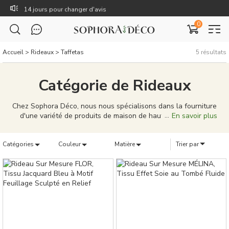
14 jours pour changer d'avis
0
Livraison gratuite dès 59€
TTC : Prix incluant toutes les taxes, dont la TVA.
Accueil
>
Rideaux
>
Taffetas
5
résultats
Rejoignez Sophora Déco pour des coupons exclusifs !
Catégorie de Rideaux
Chez Sophora Déco, nous nous spécialisons dans la fourniture
d'une variété de produits de maison de haute qualité pour
En savoir plus
répondre à vos besoins domestiques. Des rideaux élégants, des
coussins uniques, aux tableaux de décoration caractéristiques,
Catégories
notre gamme de produits est conçue pour porter votre vie à
Couleur
Matière
Trier par
domicile à de nouveaux sommets. Nos produits ne sont pas
seulement bien conçus, mais aussi de qualité supérieure,
capables de donner à votre maison une personnalité et un
style uniques. Nous nous efforçons de fournir une solution
complète, que vous cherchiez à meubler une nouvelle maison
ou à simplement mettre à jour votre décoration existante. Chez
Sophora Déco, vous pouvez créer un véritable sentiment
d'appartenance pour votre maison.