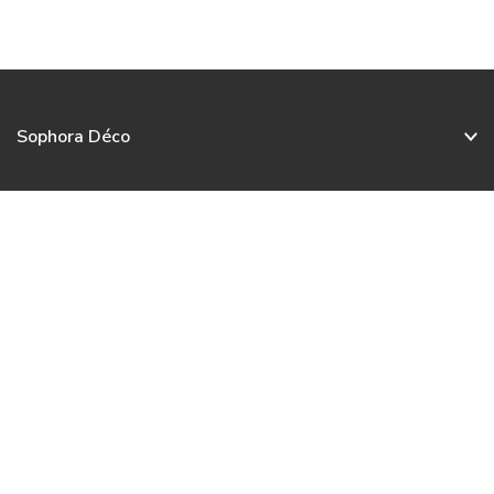
Sophora Déco
Service client
Nos collections
Nous contacter
Français