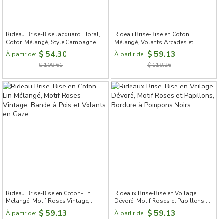
Rideau Brise-Bise Jacquard Floral,
Rideau Brise-Bise en Coton
Coton Mélangé, Style Campagne
Mélangé, Volants Arcades et
Chic avec Nœuds Bordeaux
Nœuds Satinés, Pose Passe-Tringle
$ 54.30
$ 59.13
À partir de:
À partir de:
ou à Clips
$ 108.61
$ 118.26
Rideau Brise-Bise en Coton-Lin
Rideaux Brise-Bise en Voilage
Mélangé, Motif Roses Vintage,
Dévoré, Motif Roses et Papillons,
Bande à Pois et Volants en Gaze
Bordure à Pompons Noirs
$ 59.13
$ 59.13
À partir de:
À partir de: