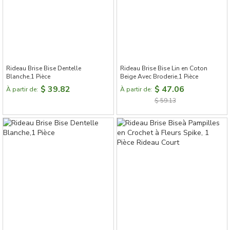
Sophora Déco, vous pouvez créer un véritable sentiment
d'appartenance pour votre maison.
Rideau Brise Bise Dentelle
Rideau Brise Bise Lin en Coton
Blanche,1 Pièce
Beige Avec Broderie,1 Pièce
$ 39.82
$ 47.06
À partir de:
À partir de:
$ 59.13