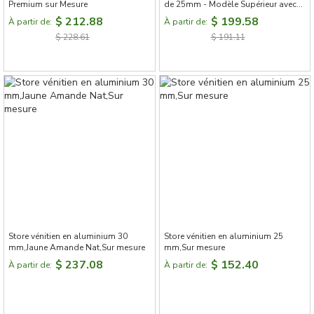
Premium sur Mesure
de 25mm - Modèle Supérieur avec
Lames en L et Perforations Invisible,
$ 212.88
$ 199.58
À partir de:
À partir de:
Résistant à l'Eau
$ 228.61
$ 191.11
Store vénitien en aluminium 30
Store vénitien en aluminium 25
mm,Jaune Amande Nat,Sur mesure
mm,Sur mesure
$ 237.08
$ 152.40
À partir de:
À partir de: