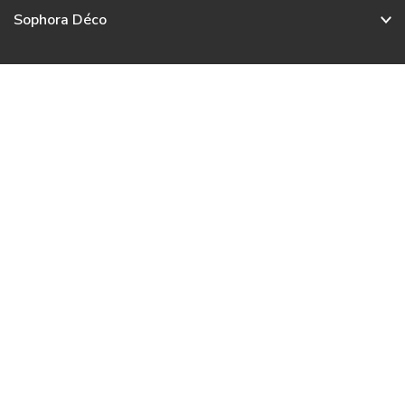
Sophora Déco
Service client
Nos collections
Nous contacter
Français
© 2020 – 2026 Sophora Déco. Tous droits réservés.