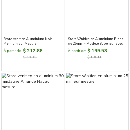
Store Vénitien Aluminium Noir
Store Vénitien en Aluminium Blanc
Premium sur Mesure
de 25mm - Modèle Supérieur avec
Lames en L et Perforations Invisible,
$ 212.88
$ 199.58
À partir de:
À partir de:
Résistant à l'Eau
$ 228.61
$ 191.11