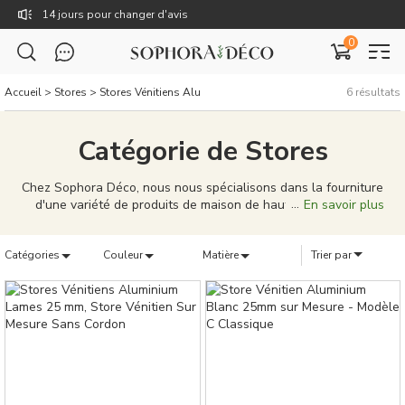
14 jours pour changer d'avis
0
Livraison gratuite dès 59€
TTC : Prix incluant toutes les taxes, dont la TVA.
Accueil
>
Stores
>
Stores Vénitiens Alu
6
résultats
Rejoignez Sophora Déco pour des coupons exclusifs !
Catégorie de Stores
Chez Sophora Déco, nous nous spécialisons dans la fourniture
d'une variété de produits de maison de haute qualité pour
En savoir plus
répondre à vos besoins domestiques. Des rideaux élégants, des
coussins uniques, aux tableaux de décoration caractéristiques,
Catégories
notre gamme de produits est conçue pour porter votre vie à
Couleur
Matière
Trier par
domicile à de nouveaux sommets. Nos produits ne sont pas
seulement bien conçus, mais aussi de qualité supérieure,
capables de donner à votre maison une personnalité et un
style uniques. Nous nous efforçons de fournir une solution
complète, que vous cherchiez à meubler une nouvelle maison
ou à simplement mettre à jour votre décoration existante. Chez
Sophora Déco, vous pouvez créer un véritable sentiment
d'appartenance pour votre maison.