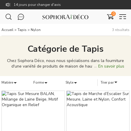
14 jours pour changer d'avis
0
Livraison gratuite dès 59€
TTC : Prix incluant toutes les taxes, dont la TVA.
Accueil
>
Tapis
>
Nylon
3
résultats
Rejoignez Sophora Déco pour des coupons exclusifs !
Catégorie de Tapis
Chez Sophora Déco, nous nous spécialisons dans la fourniture
d'une variété de produits de maison de haute qualité pour
En savoir plus
répondre à vos besoins domestiques. Des rideaux élégants, des
coussins uniques, aux tableaux de décoration caractéristiques,
Matière
notre gamme de produits est conçue pour porter votre vie à
Forme
Style
Trier par
domicile à de nouveaux sommets. Nos produits ne sont pas
seulement bien conçus, mais aussi de qualité supérieure,
capables de donner à votre maison une personnalité et un
style uniques. Nous nous efforçons de fournir une solution
complète, que vous cherchiez à meubler une nouvelle maison
ou à simplement mettre à jour votre décoration existante. Chez
Sophora Déco, vous pouvez créer un véritable sentiment
d'appartenance pour votre maison.