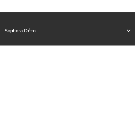
Sophora Déco
Service client
Nos collections
Nous contacter
Français