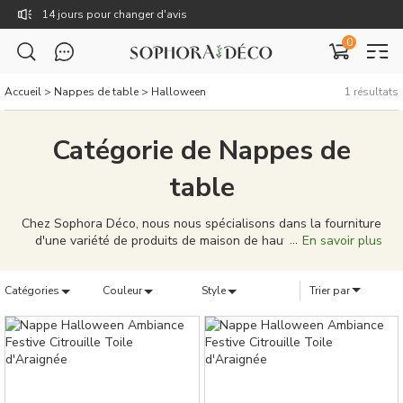
14 jours pour changer d'avis
0
Livraison gratuite dès 59€
TTC : Prix incluant toutes les taxes, dont la TVA.
Accueil
>
Nappes de table
>
Halloween
1
résultats
Rejoignez Sophora Déco pour des coupons exclusifs !
Catégorie de Nappes de
table
Chez Sophora Déco, nous nous spécialisons dans la fourniture
d'une variété de produits de maison de haute qualité pour
En savoir plus
répondre à vos besoins domestiques. Des rideaux élégants, des
coussins uniques, aux tableaux de décoration caractéristiques,
Catégories
notre gamme de produits est conçue pour porter votre vie à
Couleur
Style
Trier par
domicile à de nouveaux sommets. Nos produits ne sont pas
seulement bien conçus, mais aussi de qualité supérieure,
capables de donner à votre maison une personnalité et un
style uniques. Nous nous efforçons de fournir une solution
complète, que vous cherchiez à meubler une nouvelle maison
ou à simplement mettre à jour votre décoration existante. Chez