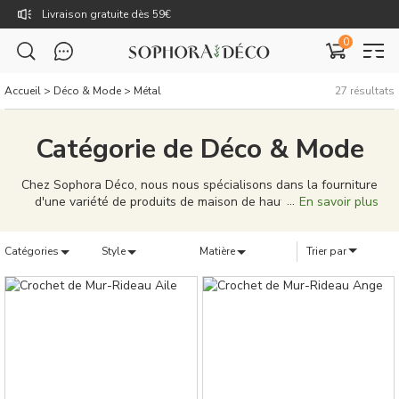
Livraison gratuite dès 59€
0
TTC : Prix incluant toutes les taxes, dont la TVA.
Rejoignez Sophora Déco pour des coupons exclusifs !
Accueil
>
Déco & Mode
>
Métal
27
résultats
Catégorie de Déco & Mode
Chez Sophora Déco, nous nous spécialisons dans la fourniture
d'une variété de produits de maison de haute qualité pour
En savoir plus
répondre à vos besoins domestiques. Des rideaux élégants, des
coussins uniques, aux tableaux de décoration caractéristiques,
Catégories
notre gamme de produits est conçue pour porter votre vie à
Style
Matière
Trier par
domicile à de nouveaux sommets. Nos produits ne sont pas
seulement bien conçus, mais aussi de qualité supérieure,
capables de donner à votre maison une personnalité et un
style uniques. Nous nous efforçons de fournir une solution
complète, que vous cherchiez à meubler une nouvelle maison
ou à simplement mettre à jour votre décoration existante. Chez
Sophora Déco, vous pouvez créer un véritable sentiment
d'appartenance pour votre maison.