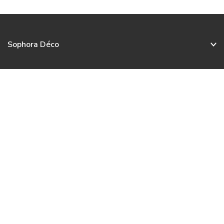
Sophora Déco
Service client
Nos collections
Nous contacter
Français