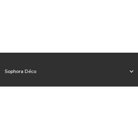
Sophora Déco
Service client
Nos collections
Nous contacter