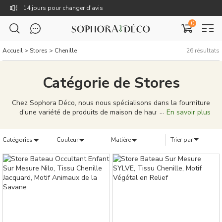
14 jours pour changer d'avis
0
Livraison gratuite dès 59€
TTC : Prix incluant toutes les taxes, dont la TVA.
Accueil
>
Stores
>
Chenille
26
résultats
Rejoignez Sophora Déco pour des coupons exclusifs !
Catégorie de Stores
Chez Sophora Déco, nous nous spécialisons dans la fourniture
d'une variété de produits de maison de haute qualité pour
En savoir plus
répondre à vos besoins domestiques. Des rideaux élégants, des
coussins uniques, aux tableaux de décoration caractéristiques,
Catégories
notre gamme de produits est conçue pour porter votre vie à
Couleur
Matière
Trier par
domicile à de nouveaux sommets. Nos produits ne sont pas
seulement bien conçus, mais aussi de qualité supérieure,
capables de donner à votre maison une personnalité et un
style uniques. Nous nous efforçons de fournir une solution
complète, que vous cherchiez à meubler une nouvelle maison
ou à simplement mettre à jour votre décoration existante. Chez
Sophora Déco, vous pouvez créer un véritable sentiment
d'appartenance pour votre maison.