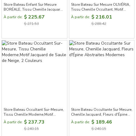
Store Bateau Enfant Sur Mesure
Store Bateau Sur Mesure OLIVÉRIA,
BORÉALE, Tissu Chenille Jacquard
Tissu Chenille Occultant, Motif
à Paillettes, Motif Forêt Stylisée
Feuillage de Fougères
$ 225.67
$ 216.01
À partir de:
À partir de:
$ 271.53
$ 288.42
Store Bateau Occultant Sur-Mesure,
Store Bateau Occultante Sur Mesure,
Tissu Chenille Moderne,Motif
Chenille Jacquard, Fleurs d'Épine
Jacquard de Saule de Neige, 2
Abstraites Modernes
$ 237.73
$ 189.46
À partir de:
À partir de:
Couleurs
$ 240.15
$ 240.15