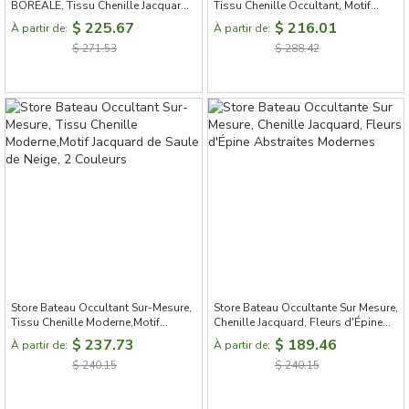
BORÉALE, Tissu Chenille Jacquard
Tissu Chenille Occultant, Motif
à Paillettes, Motif Forêt Stylisée
Feuillage de Fougères
$ 225.67
$ 216.01
À partir de:
À partir de:
$ 271.53
$ 288.42
Store Bateau Occultant Sur-Mesure,
Store Bateau Occultante Sur Mesure,
Tissu Chenille Moderne,Motif
Chenille Jacquard, Fleurs d'Épine
Jacquard de Saule de Neige, 2
Abstraites Modernes
$ 237.73
$ 189.46
À partir de:
À partir de:
Couleurs
$ 240.15
$ 240.15