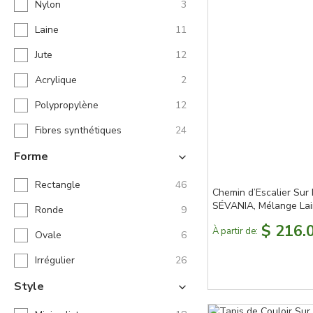
Nylon
3
Laine
11
Jute
12
Acrylique
2
Polypropylène
12
Fibres synthétiques
24
Forme
Rectangle
46
Chemin d’Escalier Sur
SÉVANIA, Mélange Lai
Ronde
9
Nouvelle-Zélande et Si
$ 216.
À partir de:
Auto-Agrippante
Ovale
6
Irrégulier
26
Style