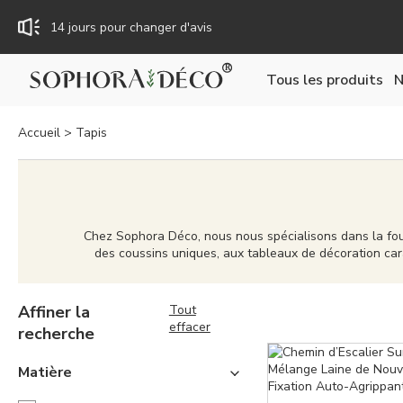
14 jours pour changer d'avis
Tous les produits
N
Livraison gratuite dès 59€
Accueil
>
Tapis
TTC : Prix incluant toutes les taxes, dont la TVA.
Rejoignez Sophora Déco pour des coupons exclusifs !
Chez Sophora Déco, nous nous spécialisons dans la fou
des coussins uniques, aux tableaux de décoration car
sont pas seulement bien conçus, mais aussi de quali
solution complète, que vous cherchiez à meubler une n
Affiner la
Tout
effacer
recherche
Matière