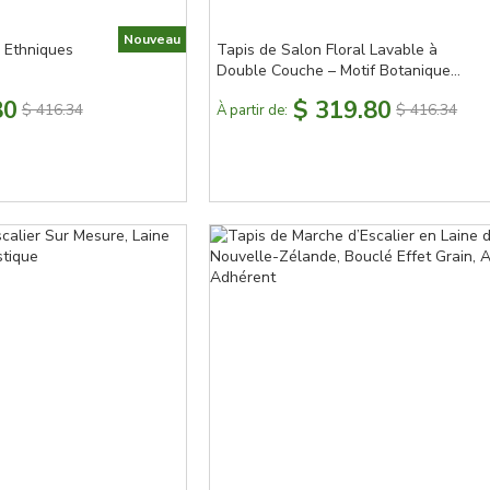
Nouveau
s Ethniques
Tapis de Salon Floral Lavable à
Double Couche – Motif Botanique
Vintage
80
$ 319.80
$ 416.34
$ 416.34
À partir de: