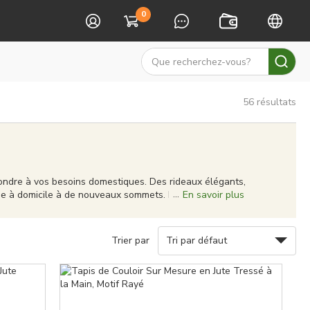
0
56
résultats
ondre à vos besoins domestiques. Des rideaux élégants,
vie à domicile à de nouveaux sommets. Nos produits ne
En savoir plus
un style uniques. Nous nous efforçons de fournir une
nte. Chez Sophora Déco, vous pouvez créer un véritable
Trier par
Tri par défaut