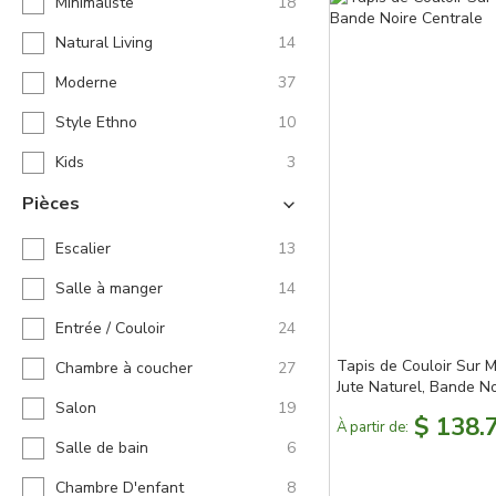
Minimaliste
18
Natural Living
14
Moderne
37
Style Ethno
10
Kids
3
Pièces
Escalier
13
Salle à manger
14
Entrée / Couloir
24
Tapis de Couloir Sur 
Chambre à coucher
27
Jute Naturel, Bande No
Salon
19
$ 138.
À partir de:
Salle de bain
6
Chambre D'enfant
8