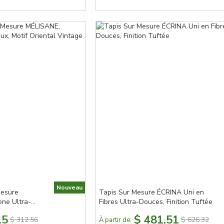
Nouveau
Mesure
Tapis Sur Mesure ÉCRINA Uni en
ne Ultra-
Fibres Ultra-Douces, Finition Tuftée
intage
15
$ 481.51
$ 312.56
$ 626.32
À partir de: