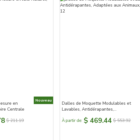
Nouveau
Mesure en
Dalles de Moquette Modulables et
ire Centrale
Lavables, Antidérapantes,
Adaptées aux Animaux, Lot de 12
78
$ 469.44
$ 211.19
$ 553.92
À partir de: