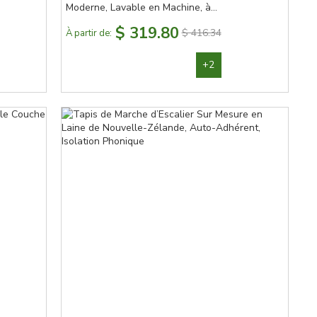
Moderne, Lavable en Machine, à
Surface Amovible et Base
$ 319.80
$ 416.34
À partir de:
Antidérapante
+2