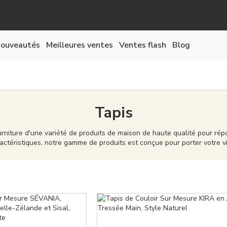
ouveautés
Meilleures ventes
Ventes flash
Blog
Tapis
rniture d'une variété de produits de maison de haute qualité pour rép
actéristiques, notre gamme de produits est conçue pour porter votre 
té supérieure, capables de donner à votre maison une personnalité et 
ouvelle maison ou à simplement mettre à jour votre décoration exista
sentiment d'appartenance pour votre maison.