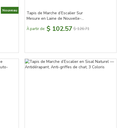
Nouveau
Tapis de Marche d’Escalier Sur
Mesure en Laine de Nouvelle-
Zélande, Auto-Adhérent, Isolation
$ 102.57
$ 126.71
À partir de:
Phonique