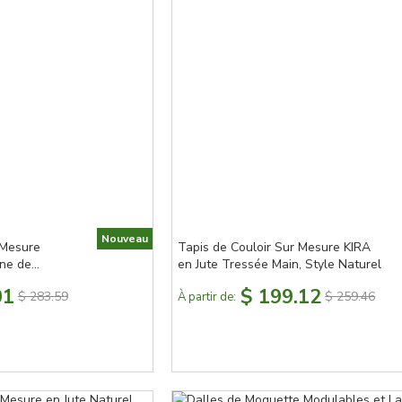
Nouveau
 Mesure
Tapis de Couloir Sur Mesure KIRA
ne de
en Jute Tressée Main, Style Naturel
sal, Fixation
01
$ 199.12
$ 283.59
$ 259.46
À partir de: