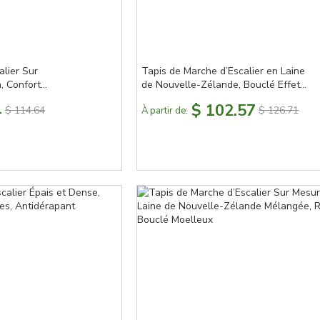
alier Sur
Tapis de Marche d’Escalier en Laine
, Confort
de Nouvelle-Zélande, Bouclé Effet
Grain, Auto-Adhérent
4
$ 102.57
$ 114.64
$ 126.71
À partir de: