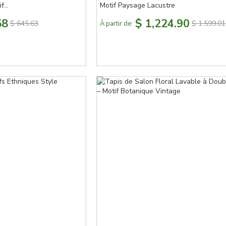
if
Motif Paysage Lacustre
58
$ 1,224.90
$ 645.63
$ 1,599.01
À partir de: