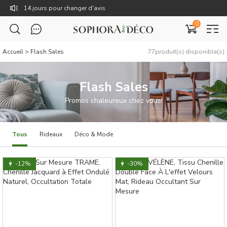
Livraison gratuite dès 59€
0
TTC : Prix incluant toutes les taxes, dont la TVA.
Rejoignez Sophora Déco pour des coupons exclusifs !
Accueil
> Flash Sales
77
produit(s) disponible(s)
Flash Sales
Promos chaleureux chez vous!
Tous
Rideaux
Déco & Mode
-12%
-30%