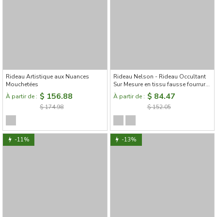
Rideau Artistique aux Nuances
Rideau Nelson - Rideau Occultant
Mouchetées
Sur Mesure en tissu fausse fourrure
de lapin, Deux Couleurs
$ 156.88
$ 84.47
À partir de :
À partir de :
Disponibles
$ 174.98
$ 152.05
-11%
-13%