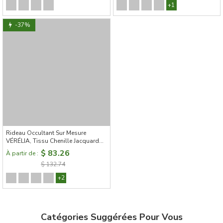
+1
-37%
Rideau Occultant Sur Mesure
VÉRÉLIA, Tissu Chenille Jacquard
Double Face, Motif Bouquets
$ 83.26
À partir de :
Fleuris Esquissés
$ 132.74
+2
Catégories Suggérées Pour Vous