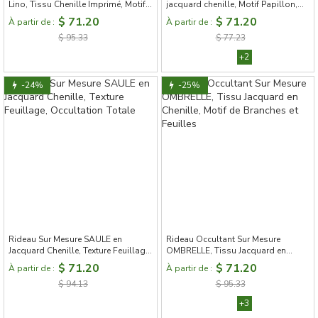
Lino, Tissu Chenille Imprimé, Motifs
jacquard chenille, Motif Papillon,
Illustrés de Moyens de Transport
Fleur et Branche
$ 71.20
$ 71.20
À partir de :
À partir de :
$ 95.33
$ 77.23
+2
-24%
-25%
Rideau Sur Mesure SAULE en
Rideau Occultant Sur Mesure
Jacquard Chenille, Texture Feuillage,
OMBRELLE, Tissu Jacquard en
Occultation Totale
Chenille, Motif de Branches et
$ 71.20
$ 71.20
À partir de :
À partir de :
Feuilles
$ 94.13
$ 95.33
+3