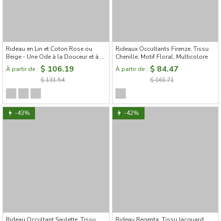
Rideau en Lin et Coton Rose ou
Rideaux Occultants Firenze, Tissu
Beige - Une Ode à la Douceur et à la
Chenille, Motif Floral, Multicolore
Beauté
$ 106.19
$ 84.47
À partir de :
À partir de :
$ 131.54
$ 161.71
-43%
-42%
Rideau Occultant Saulette, Tissu
Rideau Regenta, Tissu Jacquard