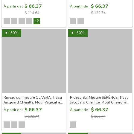
Totale
Ludique
$ 66.37
$ 66.37
À partir de :
À partir de :
$ 114.64
$ 132.74
+2
-50%
-50%
Rideau sur mesure OLIVERA, Tissu
Rideau Sur Mesure SÉRÉNCE, Tissu
Jacquard Chenille, Motif Végétal aux
Jacquard Chenille, Motif Chevrons
Baies Subtiles
Minimalistes
$ 66.37
$ 66.37
À partir de :
À partir de :
$ 132.74
$ 132.74