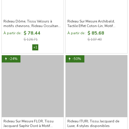
Rideau Dôme, Tissu Velours à
Rideau Sur Mesure Archibald,
motifs chevrons, Rideau Occultant
Tactile Effet Coton-Lin, Motif
Sur Mesure
Végétal Inspiré de William Morris
$ 78.44
$ 85.68
À partir de :
À partir de :
$ 126.71
$ 107.40
+1
-24%
-50%
Rideau Sur Mesure FLOR, Tissu
Rideau ITURI, Tissu Jacquard de
Jacquard Saphir Doré à Motif
Luxe, 4 styles disponibles