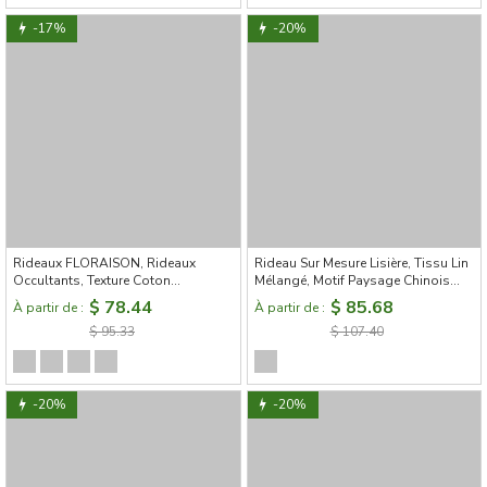
-17%
-20%
Rideaux FLORAISON, Rideaux
Rideau Sur Mesure Lisière, Tissu Lin
Occultants, Texture Coton
Mélangé, Motif Paysage Chinois
Granuleuse
Brumeux
$ 78.44
$ 85.68
À partir de :
À partir de :
$ 95.33
$ 107.40
-20%
-20%