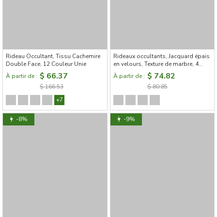
Rideau Occultant, Tissu Cachemire
Rideaux occultants, Jacquard épais
Double Face, 12 Couleur Unie
en velours, Texture de marbre, 4
couleurs au choix
$ 66.37
$ 74.82
À partir de :
À partir de :
$ 166.53
$ 80.85
+7
-8%
-9%