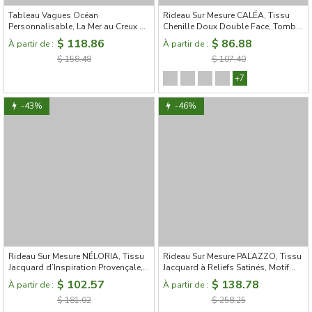
Tableau Vagues Océan
Rideau Sur Mesure CALÉA, Tissu
Personnalisable, La Mer au Creux de
Chenille Doux Double Face, Tombé
la Main, Art de vagues sculptées à
Souple
$ 118.86
$ 86.88
À partir de :
À partir de :
la main
$ 158.48
$ 107.40
+7
-43%
-46%
Rideau Sur Mesure NÉLORIA, Tissu
Rideau Sur Mesure PALAZZO, Tissu
Jacquard d’Inspiration Provençale,
Jacquard à Reliefs Satinés, Motif
Motif de Grandes Fleurs
Cachemire Baroque
$ 102.57
$ 138.78
À partir de :
À partir de :
Rehaussées de Fils Dorés
$ 181.02
$ 258.25