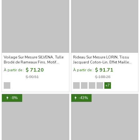
Voilage Sur Mesure SILVENA, Tulle
Rideau Sur Mesure LORIN, Tissu
Brodé de Rameaux Fins, Motif
Jacquard Coton-Lin, Effet Maille
Végétal Ajouré
Chevronné
$ 71.20
$ 91.71
À partir de :
À partir de :
$ 90.51
$ 188.26
+7
-8%
-43%