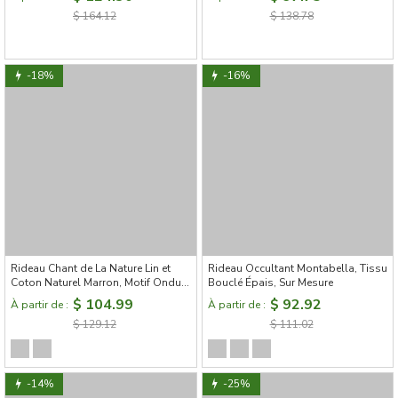
$ 164.12
$ 138.78
-18%
-16%
Rideau Chant de La Nature Lin et
Rideau Occultant Montabella, Tissu
Coton Naturel Marron, Motif Ondulé
Bouclé Épais, Sur Mesure
Artistique
$ 104.99
$ 92.92
À partir de :
À partir de :
$ 129.12
$ 111.02
-14%
-25%