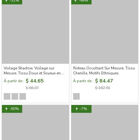
-32%
-48%
Voilage Shadow, Voilage sur
Rideau Occultant Sur Mesure, Tissu
Mesure, Tissu Doux et Soyeux en
Chenille, Motifs Ethniques
Couleur Unie
$ 44.65
$ 84.47
À partir de :
À partir de :
$ 66.37
$ 162.91
-60%
-7%