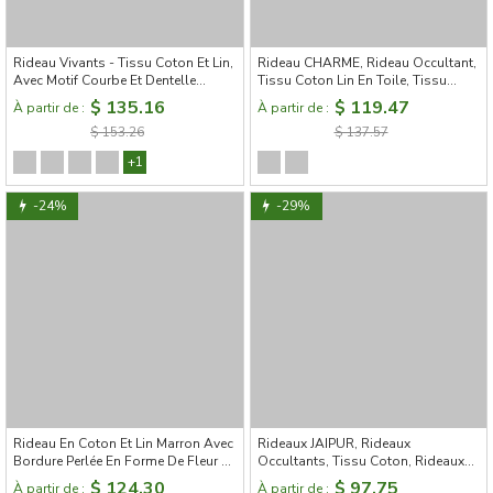
Rideau Vivants - Tissu Coton Et Lin,
Rideau CHARME, Rideau Occultant,
Avec Motif Courbe Et Dentelle
Tissu Coton Lin En Toile, Tissu
Nacrée - 5 styles disponibles
Jacquard de Luxe
$ 135.16
$ 119.47
À partir de :
À partir de :
$ 153.26
$ 137.57
+1
-24%
-29%
Rideau En Coton Et Lin Marron Avec
Rideaux JAIPUR, Rideaux
Bordure Perlée En Forme De Fleur Et
Occultants, Tissu Coton, Rideaux
Ruban Vert Assorti
sur mesure, Rideau Vert Olive
$ 124.30
$ 97.75
À partir de :
À partir de :