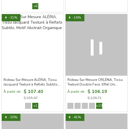
+6
-31%
-16%
Rideau Sur Mesure ALÉRIA, Tissu
Rideau Sur Mesure ORLÉNA, Tissu
Jacquard Texturé à Reflets Subtils,
Texturé Double Face, Effet Uni
Motif Abstrait Organique
Structuré
$ 107.40
$ 106.19
À partir de :
À partir de :
$ 155.67
$ 126.71
+1
+10
-30%
-41%