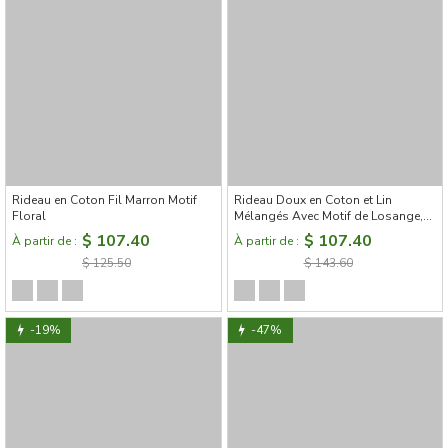
Rideau en Coton Fil Marron Motif
Rideau Doux en Coton et Lin
Floral
Mélangés Avec Motif de Losange,
Nuances de Gris et de Beige
$ 107.40
$ 107.40
À partir de :
À partir de :
$ 125.50
$ 143.60
-19%
-47%