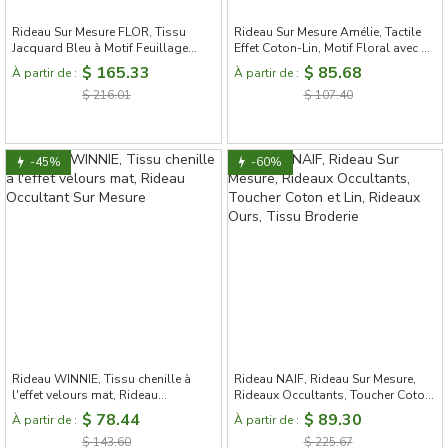
Rideau Sur Mesure FLOR, Tissu
Rideau Sur Mesure Amélie, Tactile
Jacquard Bleu à Motif Feuillage
Effet Coton-Lin, Motif Floral avec un
Sculpté en Relief
Oiseau
$ 165.33
$ 85.68
À partir de :
À partir de :
$ 216.01
$ 107.40
-45%
-60%
Rideau WINNIE, Tissu chenille à
Rideau NAIF, Rideau Sur Mesure,
l'effet velours mat, Rideau
Rideaux Occultants, Toucher Coton
Occultant Sur Mesure
et Lin, Rideaux Ours, Tissu Broderie
$ 78.44
$ 89.30
À partir de :
À partir de :
$ 143.60
$ 225.67