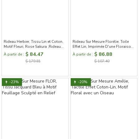
Rideau Herbier, Tissu Lin et Coton,
Rideau Sur Mesure Florélie, Toile
Motif Fleuri, Rose Sakura ,Rideau
Effet Lin, Imprimée D'une Floraison
Sur Mesure
Éclatante
$ 84.47
$ 86.88
À partir de :
À partir de :
$ 179.81
$ 107.40
-23%
-20%