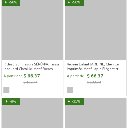
-50%
-50%
Rideau sur mesure SÉRÉNIA, Tissu
Rideau Enfant JARDINE, Chenille
Jacquard Chenille, Motif Roses
Imprimée, Motif Lapin Élégant et
Anciennes Noir
Fleuri
$ 66.37
$ 66.37
À partir de :
À partir de :
$ 132.74
$ 132.74
-8%
-31%