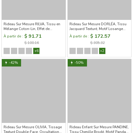
Rideau Sur Mesure RILVA, Tissu en
Rideau Sur Mesure DORLÉA, Tissu
Mélange Coton-Lin, Effet de
Jacquard Texturé, Motif Losange
Tissage Façon Lin Naturel
Tissé à Croisillons
$ 91.71
$ 172.57
À partir de :
À partir de :
$ 100.16
$ 305.32
+6
+2
-42%
-50%
Rideau Sur Mesure OLIVIA, Tissage
Rideau Enfant Sur Mesure PANDINE,
Texturé Double-Face, Occultation
Tissu Chenille Brodé, Motif Panda