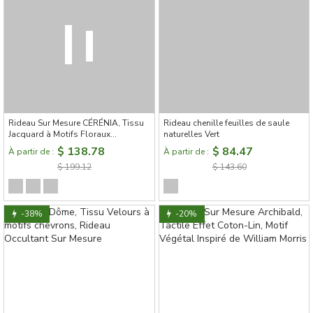
Rideau Sur Mesure CÉRÉNIA, Tissu
Rideau chenille feuilles de saule
Jacquard à Motifs Floraux
naturelles Vert
Baroques, Relief Subtil et Effet
$ 138.78
$ 84.47
À partir de :
À partir de :
Lumineux
$ 199.12
$ 143.60
-38%
-20%