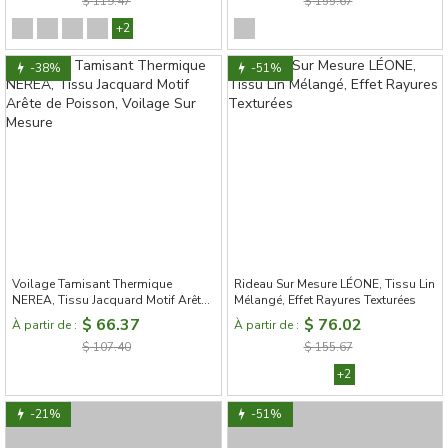
$ 119.47
$ 155.67
+2
-38%
-51%
Voilage Tamisant Thermique
Rideau Sur Mesure LÉONE, Tissu Lin
NEREA, Tissu Jacquard Motif Arête
Mélangé, Effet Rayures Texturées
de Poisson, Voilage Sur Mesure
$ 66.37
$ 76.02
À partir de :
À partir de :
$ 107.40
$ 155.67
+2
-21%
-51%