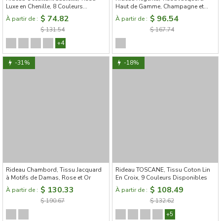
Luxe en Chenille, 8 Couleurs
Haut de Gamme, Champagne et
Disponibles
Perles
$ 74.82
$ 96.54
À partir de :
À partir de :
$ 131.54
$ 167.74
+4
-31%
-18%
Rideau Chambord, Tissu Jacquard
Rideau TOSCANE, Tissu Coton Lin
à Motifs de Damas, Rose et Or
En Croix, 9 Couleurs Disponibles
$ 130.33
$ 108.49
À partir de :
À partir de :
$ 190.67
$ 132.62
+5