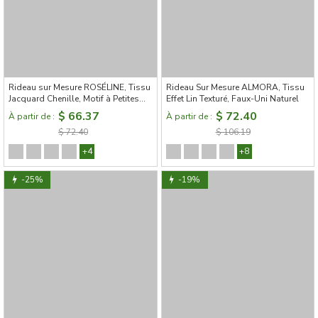
Rideau sur Mesure ROSÉLINE, Tissu
Rideau Sur Mesure ALMORA, Tissu
Jacquard Chenille, Motif à Petites
Effet Lin Texturé, Faux-Uni Naturel
Fleurs Vintage
$ 66.37
$ 72.40
À partir de :
À partir de :
$ 72.40
$ 106.19
+4
+8
-25%
-19%