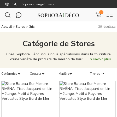
14 jours pour changer d'avis
0
Livraison gratuite dès 59€
TTC : Prix incluant toutes les taxes, dont la TVA.
Accueil
>
Stores
>
Gris
29
résultats
Rejoignez Sophora Déco pour des coupons exclusifs !
Catégorie de Stores
Chez Sophora Déco, nous nous spécialisons dans la fourniture
d'une variété de produits de maison de haute qualité pour
En savoir plus
répondre à vos besoins domestiques. Des rideaux élégants, des
coussins uniques, aux tableaux de décoration caractéristiques,
Catégories
notre gamme de produits est conçue pour porter votre vie à
Couleur
Matière
Trier par
domicile à de nouveaux sommets. Nos produits ne sont pas
seulement bien conçus, mais aussi de qualité supérieure,
capables de donner à votre maison une personnalité et un
style uniques. Nous nous efforçons de fournir une solution
complète, que vous cherchiez à meubler une nouvelle maison
ou à simplement mettre à jour votre décoration existante. Chez
Sophora Déco, vous pouvez créer un véritable sentiment
d'appartenance pour votre maison.