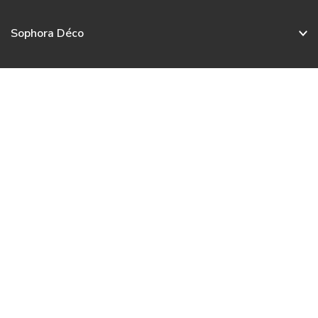
Sophora Déco
Service client
Nos collections
Nous contacter
Français
© 2020 – 2026 Sophora Déco. Tous droits réservés.