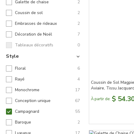
Galette de chaise
2
Coussin de sol
2
Embrasses de rideaux
2
Décoration de Noël
7
Tableaux décoratifs
0
Style
Floral
6
Rayé
4
Coussin de Sol Magpie,
Aviaire, Tissu Jacquar
Monochrome
17
$ 54.3
À partir de:
Conception unique
67
Campagnard
55
Baroque
2
Luxueux
17