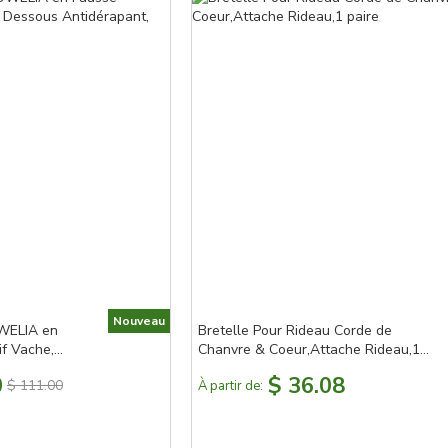
Nouveau
OWELIA en
Bretelle Pour Rideau Corde de
if Vache,
Chanvre & Coeur,Attache Rideau,1
, Carrée ou
paire
0
$ 36.08
$ 111.00
À partir de: