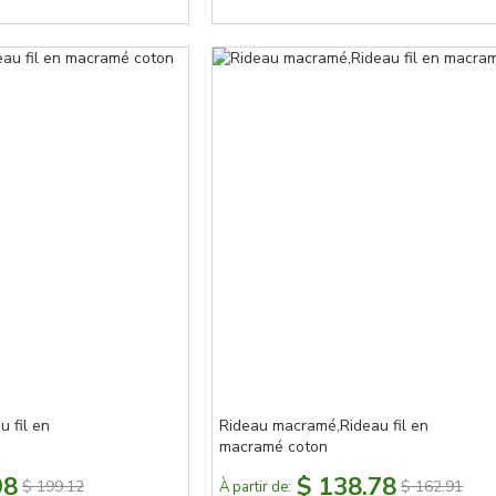
 fil en
Rideau macramé,Rideau fil en
macramé coton
98
$ 138.78
$ 199.12
$ 162.91
À partir de: