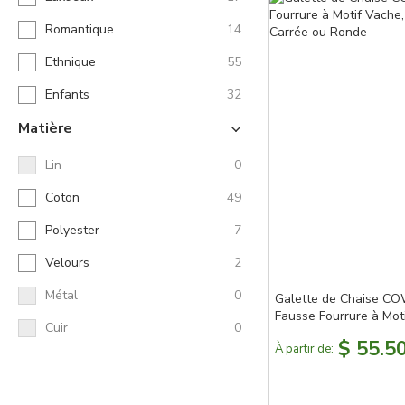
Romantique
14
Ethnique
55
Enfants
32
Matière
Lin
0
Coton
49
Polyester
7
Velours
2
Métal
0
Galette de Chaise C
Fausse Fourrure à Mot
Cuir
0
Dessous Antidérapant
$ 55.5
À partir de:
Ronde