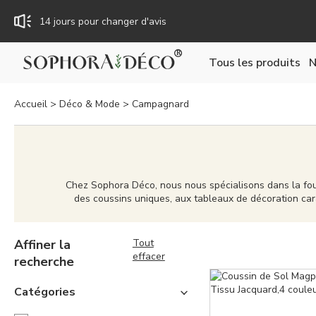
14 jours pour changer d'avis
Tous les produits
N
Livraison gratuite dès 59€
Accueil
>
Déco & Mode
>
Campagnard
TTC : Prix incluant toutes les taxes, dont la TVA.
Rejoignez Sophora Déco pour des coupons exclusifs !
Chez Sophora Déco, nous nous spécialisons dans la fou
des coussins uniques, aux tableaux de décoration car
sont pas seulement bien conçus, mais aussi de quali
solution complète, que vous cherchiez à meubler une n
Affiner la
Tout
effacer
recherche
Catégories