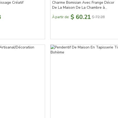
issage Créatif
Charme Bomisian Avec Frange Décor
De La Maison De La Chambre à
Coucher Du Salon
8
$ 60.21
$ 72.28
À partir de: