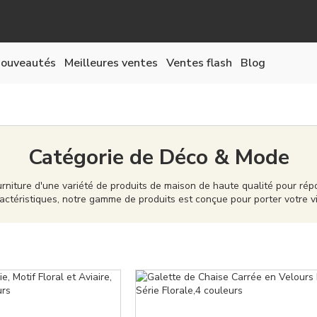
ouveautés
Meilleures ventes
Ventes flash
Blog
Catégorie de Déco & Mode
rniture d'une variété de produits de maison de haute qualité pour rép
actéristiques, notre gamme de produits est conçue pour porter votre 
té supérieure, capables de donner à votre maison une personnalité et 
ouvelle maison ou à simplement mettre à jour votre décoration exista
sentiment d'appartenance pour votre maison.