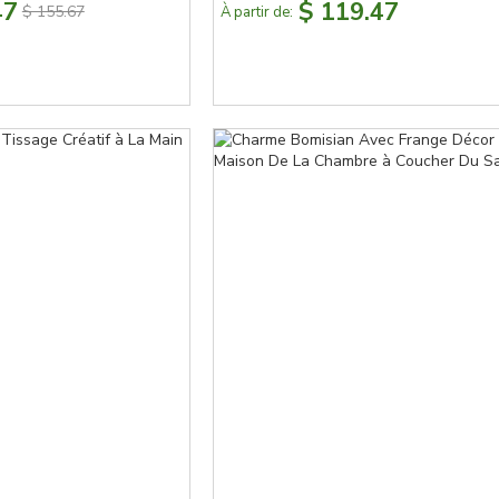
47
$ 119.47
$ 155.67
À partir de: