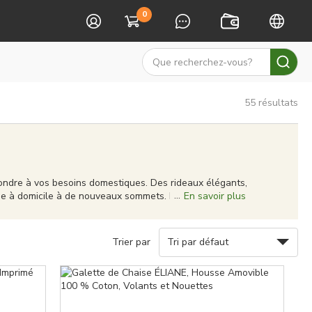
0
55
résultats
ondre à vos besoins domestiques. Des rideaux élégants,
vie à domicile à de nouveaux sommets. Nos produits ne
En savoir plus
un style uniques. Nous nous efforçons de fournir une
nte. Chez Sophora Déco, vous pouvez créer un véritable
Trier par
Tri par défaut