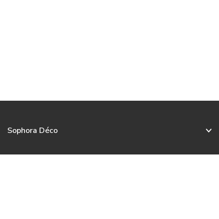
Sophora Déco
Service client
Nos collections
Nous contacter