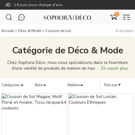
14 jours pour changer d'avis
0
Livraison gratuite dès 59€
TTC : Prix incluant toutes les taxes, dont la TVA.
Accueil
>
Déco & Mode
>
Coussin de sol
8
résultats
Rejoignez Sophora Déco pour des coupons exclusifs !
Catégorie de Déco & Mode
Chez Sophora Déco, nous nous spécialisons dans la fourniture
d'une variété de produits de maison de haute qualité pour
En savoir plus
répondre à vos besoins domestiques. Des rideaux élégants, des
coussins uniques, aux tableaux de décoration caractéristiques,
Catégories
notre gamme de produits est conçue pour porter votre vie à
Style
Matière
Trier par
domicile à de nouveaux sommets. Nos produits ne sont pas
seulement bien conçus, mais aussi de qualité supérieure,
capables de donner à votre maison une personnalité et un
style uniques. Nous nous efforçons de fournir une solution
complète, que vous cherchiez à meubler une nouvelle maison
ou à simplement mettre à jour votre décoration existante. Chez
Sophora Déco, vous pouvez créer un véritable sentiment
d'appartenance pour votre maison.