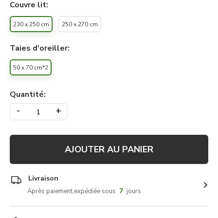
Couvre lit:
230 x 250 cm
250 x 270 cm
Taies d'oreiller:
50 x 70 cm*2
Quantité:
-
+
AJOUTER AU PANIER
Livraison
Après paiement,expédiée sous
7
jours