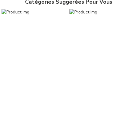
Catégories Suggérées Pour Vous
Facebook
Pinterest
Copier le lien
Rideaux en coton
Voilages
Découvrir Maintenant
Découvrir Maintenant