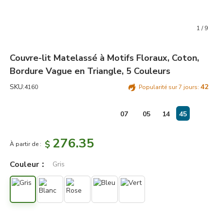
1
/
9
Couvre-lit Matelassé à Motifs Floraux, Coton,
Bordure Vague en Triangle, 5 Couleurs
SKU:
42
4160
Popularité sur 7 jours:
jours
:
07
05
14
45
276.35
$
À partir de :
Couleur：
Gris