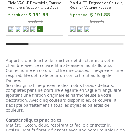
Plaid VAGUE Réversible, Fausse
Plaid ALTO, Dégradé de Couleur,
Fourrure Effet Lapin Ultra Douce,
Relief en Volume, Fausse
Texture Plissée, 150 × 180 cm
Fourrure Effet Lapin Douce, 150
$ 191.88
$ 191.88
À partir de :
À partir de :
× 180 cm
$ 383.76
$ 383.76
+6
Apportez une touche de fraîcheur et de charme à votre
chambre avec ce couvre-lit matelassé à motifs floraux.
Confectionné en coton, il offre une douceur inégalée et une
respirabilité optimale pour un confort tout au long de
l’année.
Son design raffiné présente des motifs floraux délicats,
complétés par une bordure élégante en vague triangulaire,
ajoutant une finition originale et harmonieuse à votre
décoration. Avec cinq couleurs disponibles, ce couvre-lit
s’adapte parfaitement à tous les styles et palettes de
couleurs.
Caractéristiques principales :
Matière : Coton, doux, respirant et facile à entretenir.
Design : Motifs floraux élégants avec une bordure unique en