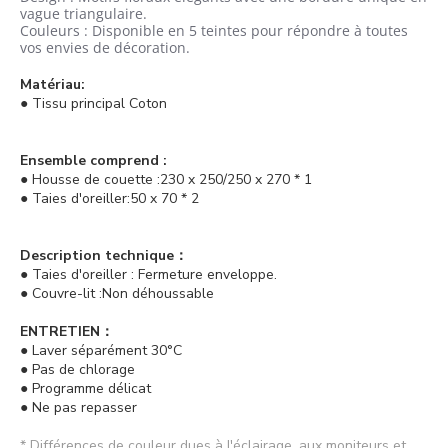
vague triangulaire.
Couleurs : Disponible en 5 teintes pour répondre à toutes
vos envies de décoration.
Matériau:
● Tissu principal Coton
Ensemble comprend :
● Housse de couette :230 x 250
/250 x 270 *
1
● Taies d'oreiller:50 x 70 * 2
Description technique：
● Taies d'oreiller : Fermeture enveloppe.
● Couvre-lit :Non déhoussable
ENTRETIEN：
● Laver séparément 30°C
● Pas de chlorage
● Programme délicat
● Ne pas repasser
* Différences de couleur dues à l'éclairage, aux moniteurs et