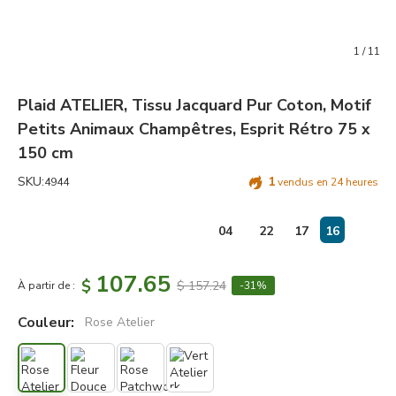
1
/
11
Plaid ATELIER, Tissu Jacquard Pur Coton, Motif
Petits Animaux Champêtres, Esprit Rétro 75 x
150 cm
SKU:
1
4944
vendus en 24 heures
jours
:
04
22
17
15
107.65
$
$ 157.24
À partir de :
-31%
Couleur:
Rose Atelier