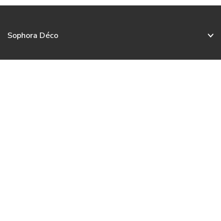
Sophora Déco
Facebook
Pinterest
Copier le lien
Service client
Nos collections
Nous contacter
Français