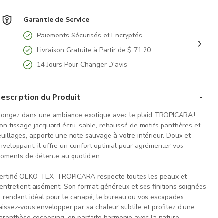
Garantie de Service
Paiements Sécurisés et Encryptés
Livraison Gratuite à Partir de $ 71.20
14 Jours Pour Changer D'avis
escription du Produit
longez dans une ambiance exotique avec le plaid TROPICARA !
on tissage jacquard écru-sable, rehaussé de motifs panthères et
euillages, apporte une note sauvage à votre intérieur. Doux et
nveloppant, il offre un confort optimal pour agrémenter vos
oments de détente au quotidien.
ertifié OEKO-TEX, TROPICARA respecte toutes les peaux et
’entretient aisément. Son format généreux et ses finitions soignées
e rendent idéal pour le canapé, le bureau ou vos escapades.
aissez-vous envelopper par sa chaleur subtile et profitez d’une
arenthèse cocooning, en parfaite harmonie avec la nature.