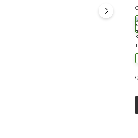
C
T
Q