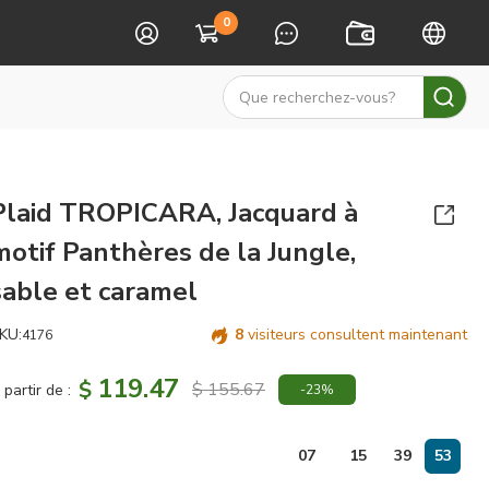
0
Plaid TROPICARA, Jacquard à
motif Panthères de la Jungle,
sable et caramel
KU:
8
visiteurs consultent maintenant
4176
119.47
$
$ 155.67
 partir de :
-23%
jours
07
15
39
52
: