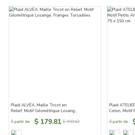
Plaid ALVÉA, Maille Tricot en
Plaid ATELIER
Relief, Motif Géométrique Losange,
Coton, Motif 
Franges Torsadées
Champêtres, 
$ 179.81
$ 359.62
À partir de :
À partir de :
cm