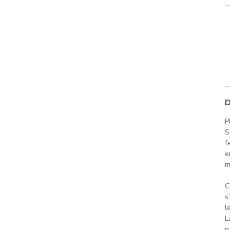
D
P
S
f
e
m
C
s
l
L
p