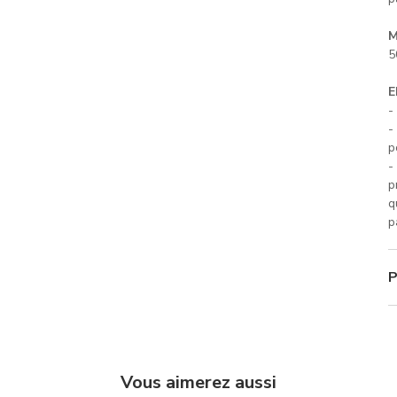
M
5
E
-
-
p
-
p
q
p
P
Vous aimerez aussi