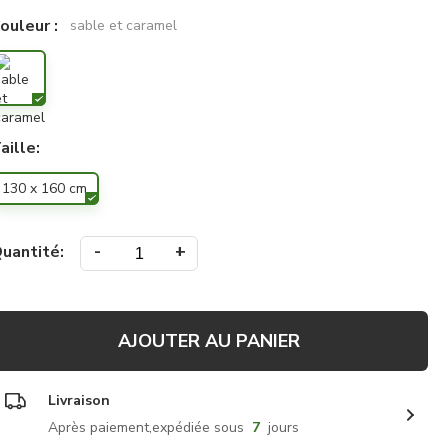
ouleur :
sable et caramel
aille:
130 x 160 cm
-
+
uantité:
AJOUTER AU PANIER
Livraison
Après paiement,expédiée sous
7
jours