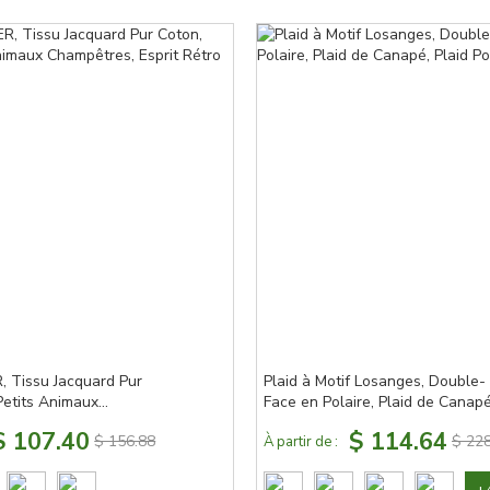
, Tissu Jacquard Pur
Plaid à Motif Losanges, Double-
Petits Animaux
Face en Polaire, Plaid de Canapé
Esprit Rétro 75 x 150
Plaid Polaire
$ 107.40
$ 114.64
$ 156.88
$ 228
À partir de :