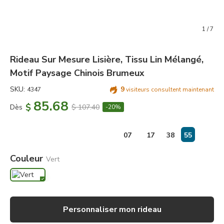
1
/
7
Rideau Sur Mesure Lisière, Tissu Lin Mélangé,
Motif Paysage Chinois Brumeux
SKU:
9
4347
visiteurs consultent maintenant
85.68
$
Dès
$ 107.40
-20%
jours
:
07
17
38
55
Couleur
Vert
Personnaliser mon rideau