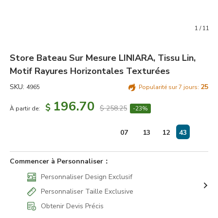
1
/
11
Store Bateau Sur Mesure LINIARA, Tissu Lin,
Motif Rayures Horizontales Texturées
SKU:
25
4965
Popularité sur 7 jours:
196.70
$
$ 258.25
À partir de:
-23%
jours
:
07
13
12
43
Commencer à Personnaliser：
Personnaliser Design Exclusif
Personnaliser Taille Exclusive
Obtenir Devis Précis