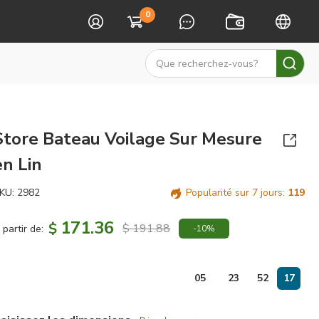
0
Store Bateau Voilage Sur Mesure
en Lin
KU:
2982
Popularité sur 7 jours:
119
171.36
$
$ 191.88
 partir de:
-10%
jours
05
23
52
17
: