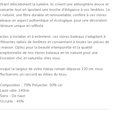
iltrant délicatement la lumière, ils créent une atmosphère douce et
paisante tout en ajoutant une touche d'élégance à vos fenêtres. Le
in naturel, une fibre durable et renouvelable, confère à ces stores
ateaux un aspect authentique et écologique, pour une décoration
ntérieure unique et raffinée.
aciles à installer et à entretenir, ces stores bateaux s'adaptent à
ifférentes tailles de fenêtres et conviennent à toutes les pièces de
a maison. Optez pour la beauté intemporelle et la qualité
xceptionnelle de nos stores bateaux en lin naturel pour une
écoration chic et naturelle chez vous.
orsque la largeur de votre rideau romain dépasse 120 cm, nous
ffectuerons un raccord au milieu du tissu.
 Composition：70% Polyester, 30% Lin
 Laize utile: 140cm
 Sens：De haut
 Occulte：45%