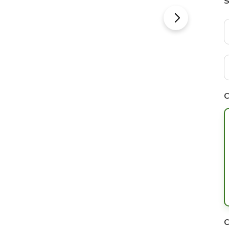
S
C
C