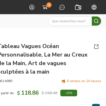
0
Tableau Vagues Océan
Personnalisable, La Mer au Creux
de la Main, Art de vagues
sculptées à la main
KU:
4990
1
vendus en 24 heures
118.86
$
$ 158.48
 partir de :
-25%