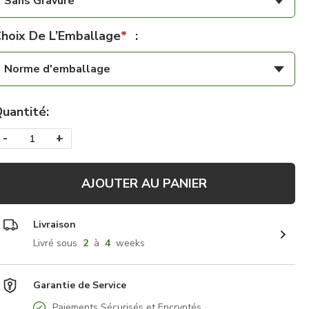
Sans Gravure
hoix De L’Emballage
*
:
Norme d'emballage
uantité:
-
+
AJOUTER AU PANIER
Livraison
Livré sous
2
à
4
weeks
Garantie de Service
Paiements Sécurisés et Encryptés