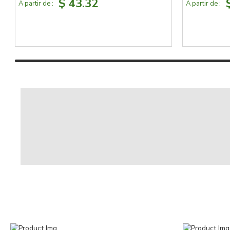
$ 43.32
À partir de :
À partir de :