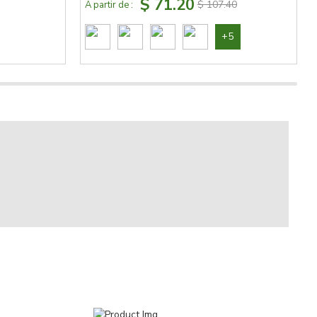
$ 71.20
$ 107.40
À partir de :
+5