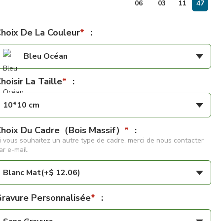
jours
06
03
11
46
:
hoix De La Couleur
*
:
Bleu Océan
hoisir La Taille
*
:
10*10 cm
hoix Du Cadre（Bois Massif）
*
:
i vous souhaitez un autre type de cadre, merci de nous contacter
ar e-mail.
Blanc Mat(+$ 12.06)
ravure Personnalisée
*
: