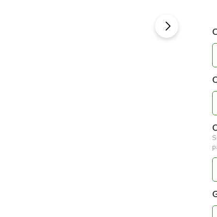
C
C
C
S
p
G