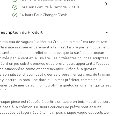
Livraison Gratuite à Partir de $ 71.20
14 Jours Pour Changer D'avis
escription du Produit
e tableau de vagues “La Mer au Creux de la Main” est une œuvre
rtisanale réalisée entièrement à la main. Inspiré par le mouvement
aturel de la mer, son relief ondulé évoque la surface de l’océan
nimée par le vent et la lumière. Les différentes couches sculptées
réent un jeu subtil d’ombres et de profondeur, apportant à l’espace
ne atmosphère calme et contemplative. Grâce à la gravure
ersonnalisée, chacun peut créer sa propre mer au creux de la main
t y inscrire un nom, une date ou un mot précieux, comme pour
igner cette mer de son nom ou offrir à quelqu’un une mer qui lui est
édiée.
haque pièce est réalisée à partir d’un cadre en bois massif qui sert
e base à la création. Plusieurs couches de plâtre sont ensuite
ppliquées et façonnées à la main, puis chaque vague est sculptée