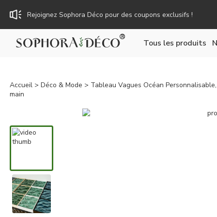
Rejoignez Sophora Déco pour des coupons exclusifs !
Tous les produits
N
Accueil
>
Déco & Mode
> Tableau Vagues Océan Personnalisable, L
main