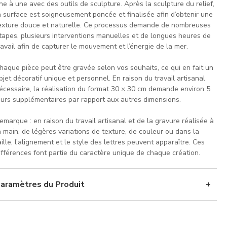
ne à une avec des outils de sculpture. Après la sculpture du relief,
a surface est soigneusement poncée et finalisée afin d’obtenir une
exture douce et naturelle. Ce processus demande de nombreuses
tapes, plusieurs interventions manuelles et de longues heures de
ravail afin de capturer le mouvement et l’énergie de la mer.
haque pièce peut être gravée selon vos souhaits, ce qui en fait un
bjet décoratif unique et personnel. En raison du travail artisanal
écessaire, la réalisation du format 30 × 30 cm demande environ 5
ours supplémentaires par rapport aux autres dimensions.
emarque : en raison du travail artisanal et de la gravure réalisée à
a main, de légères variations de texture, de couleur ou dans la
aille, l’alignement et le style des lettres peuvent apparaître. Ces
ifférences font partie du caractère unique de chaque création.
aramètres du Produit