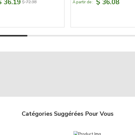
$ 36.19
$ 36.08
$ 72.38
À partir de :
Catégories Suggérées Pour Vous