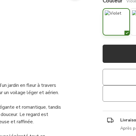
Couleur
Viole
n jardin en fleur à travers
r un voilage léger et aérien.
égante et romantique, tandis
c douceur. Le regard est
Livrais
euse et raffinée.
Après p