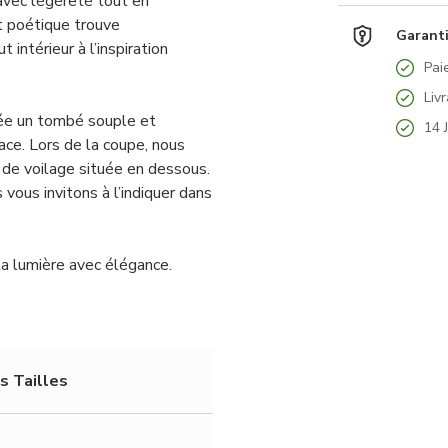
 avec légèreté tout en
t poétique trouve
Garanti
intérieur à l’inspiration
Pai
Liv
crée un tombé souple et
14 
pace. Lors de la coupe, nous
ie de voilage située en dessous.
 vous invitons à l’indiquer dans
la lumière avec élégance.
s Tailles