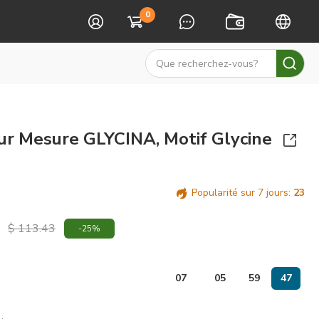
0
ur Mesure GLYCINA, Motif Glycine
Popularité sur 7 jours:
23
$ 113.43
-25%
jours
07
05
59
46
: