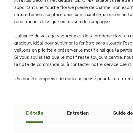
À la fois décoratif et délicat, GLYCINA habille la fenêtre
apportant une touche florale pleine de charme. Son espri
naturellement sa place dans une chambre, un salon ou tout 
romantique, classique ou maison de campagne.
L’alliance du voilage vaporeux et de la broderie florale 
gracieux, idéal pour sublimer la fenêtre sans alourdir l’es
veillons en priorité à préserver le motif ainsi que la part
Si vous souhaitez que le motif reste toujours centré, nous
la note de commande ou à contacter notre service client.
Un modèle empreint de douceur, pensé pour faire entrer 
Détails
Entretien
Guide de