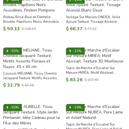
-44%
-14%
Rideau Brise-Bise en Dentelle
Voilage Sur Mesure ONDÉA, Voile
Brodée, Papillons Noirs Amovibles,
Ajouré Texturé, Tissage Alvéolé
Finition Pompons
Blanc Doux
$ 59.13
$ 66.37
$ 106.19
$ 77.23
-50%
-22%
Tapis de Marche d’Escalier Sur
Mesure MIRÉA, Motif Abstrait,
Coussin MÉLIANE, Tissu Chenille
Texture 3D Moelleuse
Jacquard Texturé, Motifs Assortis
$ 83.26
$ 107.40
Floraux et Rayés, 45 × 45 cm
$ 33.79
$ 67.58
-50%
-19%
Tapis de Marche d’Escalier Sur