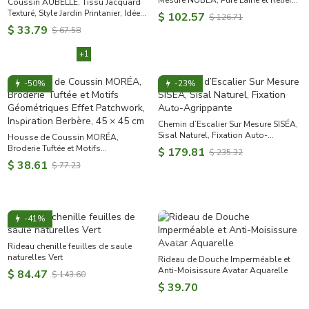
Mesure NUBÉA, Pure Laine et Relief
Coussin AUBELLE, Tissu Jacquard
Naturel
Texturé, Style Jardin Printanier, Idée
$ 102.57
$ 126.71
Cadeau pour la Fête des Mères
$ 33.79
$ 67.58
+1
-50%
-23%
Chemin d’Escalier Sur Mesure SISÉA,
Sisal Naturel, Fixation Auto-
Housse de Coussin MORÉA,
Agrippante
Broderie Tuftée et Motifs
$ 179.81
$ 235.32
Géométriques Effet Patchwork,
$ 38.61
$ 77.23
Inspiration Berbère, 45 × 45 cm
-41%
Rideau chenille feuilles de saule
naturelles Vert
Rideau de Douche Imperméable et
Anti-Moisissure Avatar Aquarelle
$ 84.47
$ 143.60
$ 39.70