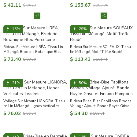
Carrée
Printanier, 5 Coloris
$ 42.11
$ 155.67
$ 84.23
$ 203.94
+4
+1
-18%
-29%
Rideau Sur Mesure LIRÉA, Tissu Lin
Rideau Sur Mesure SOLÉAUX, Tissu
Mélangé, Broderie Botanique Bleu
lin Mélangé, Motif Trèfle Brodé
Porcelaine
$ 72.40
$ 113.43
$ 89.30
$ 161.71
-21%
-50%
Voilage Sur Mesure LIGNORA, Tissu
Rideau Brise-Bise Papillons Brodés,
en Lin Mélangé, Lignes Verticales
Voilage Ajouré, Bande Rayée Grise et
Tissées
Finition Pompons
$ 76.02
$ 54.30
$ 96.54
$ 108.61