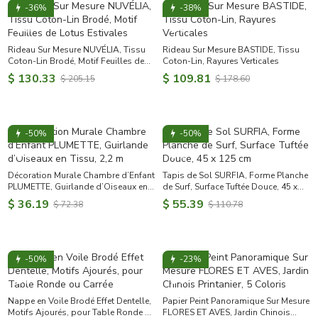
-36%
-38%
Rideau Sur Mesure NUVÉLIA, Tissu
Rideau Sur Mesure BASTIDE, Tissu
Coton-Lin Brodé, Motif Feuilles de
Coton-Lin, Rayures Verticales
Lotus Estivales
$ 130.33
$ 109.81
$ 205.15
$ 178.60
-50%
-50%
Décoration Murale Chambre d’Enfant
Tapis de Sol SURFIA, Forme Planche
PLUMETTE, Guirlande d’Oiseaux en
de Surf, Surface Tuftée Douce, 45 x
Tissu, 2,2 m
125 cm
$ 36.19
$ 55.39
$ 72.38
$ 110.78
-50%
-23%
Nappe en Voile Brodé Effet Dentelle,
Papier Peint Panoramique Sur Mesure
Motifs Ajourés, pour Table Ronde ou
FLORES ET AVES, Jardin Chinois