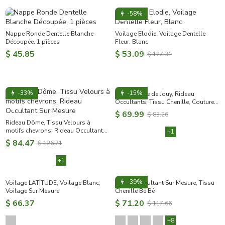
-58%
Nappe Ronde Dentelle Blanche
Voilage Elodie, Voilage Dentelle
Découpée, 1 pièces
Fleur, Blanc
$ 45.85
$ 53.09
$ 127.31
-33%
-15%
Rideau Dôme, Tissu Velours à
Rideau Toile de Jouy, Rideau
motifs chevrons, Rideau Occultant
Occultants, Tissu Chenille, Couture
Sur Mesure
de Rideaux
$ 84.47
$ 69.99
$ 126.71
$ 83.26
+1
+1
-39%
Rideau Occultant Sur Mesure, Tissu
Chenille Bê Bê
Voilage LATITUDE, Voilage Blanc,
$ 71.20
$ 117.66
Voilage Sur Mesure
+8
$ 66.37