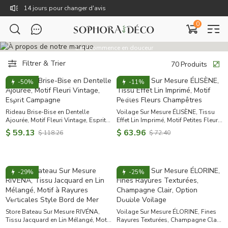
14 jours pour changer d'avis
0
Livraison gratuite dès 59€
Les Beaux Jours
TTC : Prix incluant toutes les taxes, dont la TVA.
L’été commence en douceur
Rejoignez Sophora Déco pour des coupons exclusifs !
Filtrer & Trier
70
Produits
-20% avec le code LUM20 ☀️
-50%
-11%
Rideau Brise-Bise en Dentelle
Voilage Sur Mesure ÉLISÈNE, Tissu
Ajourée, Motif Fleuri Vintage, Esprit
Effet Lin Imprimé, Motif Petites Fleurs
Campagne
Champêtres
$ 59.13
$ 63.96
$ 118.26
$ 72.40
-29%
-25%
Store Bateau Sur Mesure RIVÉNA,
Voilage Sur Mesure ÉLORINE, Fines
Tissu Jacquard en Lin Mélangé, Motif
Rayures Texturées, Champagne Clair,