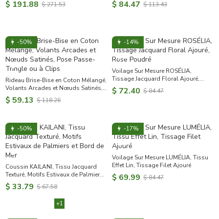
à Rayures Verticales Style Bord de
Option Double Voilage
$ 191.88
$ 84.47
$ 271.53
$ 113.43
Mer
-50%
-14%
Voilage Sur Mesure ROSÉLIA,
Tissage Jacquard Floral Ajouré,
Rideau Brise-Bise en Coton Mélangé,
Rose Poudré
Volants Arcades et Nœuds Satinés,
$ 72.40
$ 84.47
Pose Passe-Tringle ou à Clips
$ 59.13
$ 118.26
-50%
-17%
Voilage Sur Mesure LUMÉLIA, Tissu
Effet Lin, Tissage Filet Ajouré
Coussin KAILANI, Tissu Jacquard
Texturé, Motifs Estivaux de Palmiers
$ 69.99
$ 84.47
et Bord de Mer
$ 33.79
$ 67.58
+1