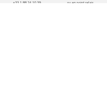
+33 1 88 24 10 39
ou en point relais
14 jours pour
Paiements
changer d’avis
sécurisés et chiffrés
Sophora Déco
Service client
Nos collections
Nous contacter