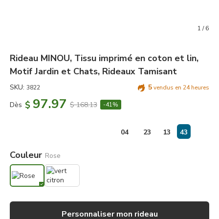
1
/
6
Rideau MINOU, Tissu imprimé en coton et lin,
Motif Jardin et Chats, Rideaux Tamisant
SKU:
5
3822
vendus en 24 heures
97.97
$
Dès
$ 168.13
-41%
jours
:
04
23
13
42
Couleur
Rose
Personnaliser mon rideau