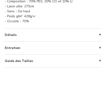
- Composition：70% PES, 20% CO, et 10% LI
- Laize utile: 270cm
- Sens：De haut
- Poids g/m²: 428g/㎡
- Occulte：70%
Détails
Entretien
Guide des Tailles