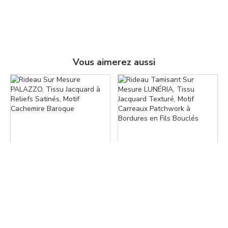
Vous aimerez aussi
Facebook
Pinterest
Copier le lien
Rideau Sur Mesure PALAZZO,
Rideau Tamisant Sur Mesure
Tissu Jacquard à Reliefs Satinés,
LUNÉRIA, Tissu Jacquard
Motif Cachemire Baroque
Texturé, Motif Carreaux
$ 138.78
$ 197.91
À partir de :
À partir de :
Patchwork à Bordures en Fils
$ 258.25
$ 383.76
Bouclés
+1