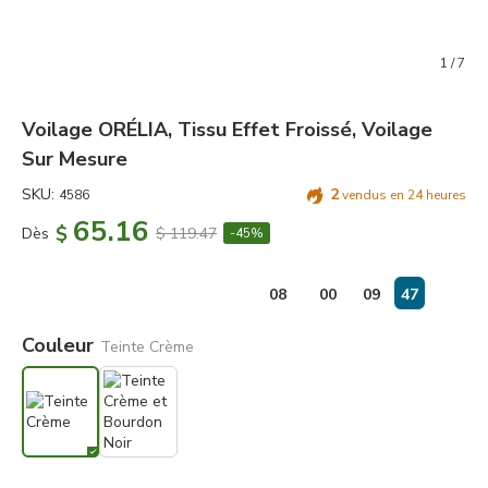
1
/
7
Voilage ORÉLIA, Tissu Effet Froissé, Voilage
Sur Mesure
SKU:
2
4586
vendus en 24 heures
65.16
$
Dès
$ 119.47
-45%
jours
:
08
00
09
47
Couleur
Teinte Crème